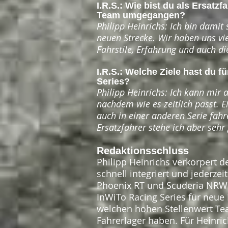
I.R.S.: Wie bist du als Ersatzf
Team umgegangen?
Philipp Heinrichs: Ich bin dami
neuen Strecke. Wir haben uns vi
Fahrstile, Erfahrung und auch die
I.R.S.: Welche Ziele hast du f
Series?
Philipp Heinrichs: Ich kann mir a
nachdem wie es zeitlich passt. E
auch in einer anderen Serie fahr
Ersatzfahrer stehe ich aber sehr
Redaktionsschluss
Philipp Heinrichs verkörpert de
schnell integriert und jederzei
Phoenix RT und Scuderia NRW z
InWiTo Racing Series für neue F
welchen hohen Stellenwert Te
Fahrerlager haben. Für Heinrich