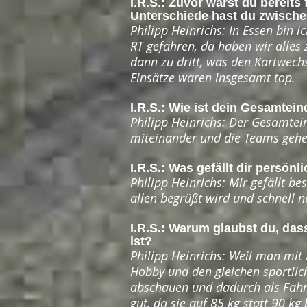
I.R.S.: Zuvor warst du bereits
Unterschiede hast du zwischen
Philipp Heinrichs: In Essen bin 
RT gefahren, da haben wir alles
dann zu dritt, was den Kartwech
Einsätze waren insgesamt top.
I.R.S.: Wie ist dein Gesamtei
Philipp Heinrichs: Der Gesamteind
miteinander und die Teams gehe
I.R.S.: Was gefällt dir persön
Philipp Heinrichs: Mir gefällt b
allen begrüßt wird und schnell 
I.R.S.: Warum glaubst du, dass 
ist?
Philipp Heinrichs: Weil man mit
Hobby und den gleichen sportlic
abschauen und dadurch als Fahr
gut, da sie auf 85 kg statt 90 k