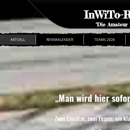
InWiTo-R
"Die Amateur 
AKTUELL
RENNKALENDER
TEAMS 2026
„Man wird hier sofor
Zwei Einsätze, zwei Teams, ein kl