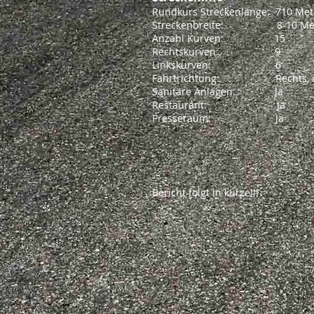
Rundkurs Streckenlänge: 710 Met
Streckenbreite: 8-10 Me
Anzahl Kurven: 15
Rechtskurven: 9
Linkskurven: 6
Fahrtrichtung: Rechts, im 
Sanitäre Anlagen: Ja
Restaurant: Ja
Presseraum: Ja
Bericht folgt in kürze!!!