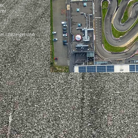
er
ter
Uhrzeigersinn