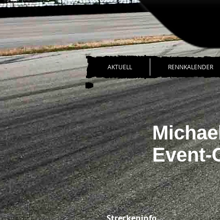
AKTUELL
RENNKALENDER
Michae
Event-
Streckeninfo