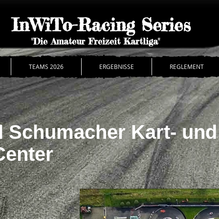
InWiTo-Racing Series
"Die Amateur Freizeit Kartliga"
TEAMS 2026
ERGEBNISSE
REGLEMENT
l Schumacher Kart- und
Center