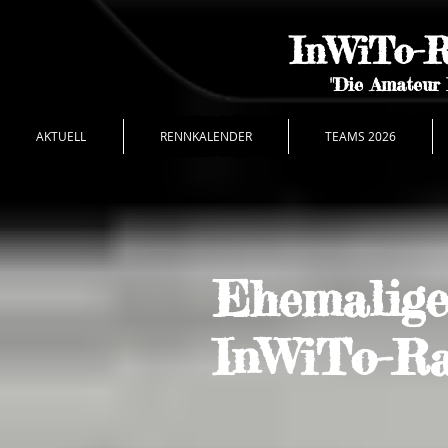
InWiTo-R
"Die Amateur 
AKTUELL
RENNKALENDER
TEAMS 2026
Ehemalige
InWiTo-Ra