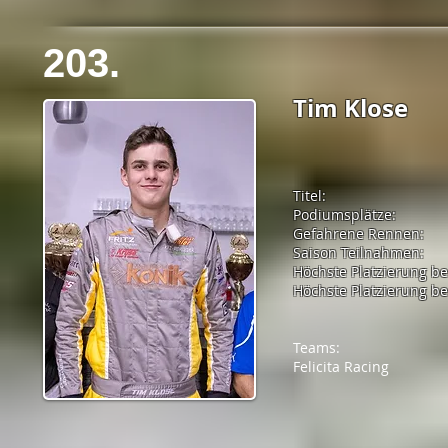
203.
Tim Klose
Titel:
Podiumsplätze:
Gefahrene Rennen:
Saison Teilnahmen:
Höchste Platzierung b
Höchste Platzierung bei
Teams:
Felicita Racing