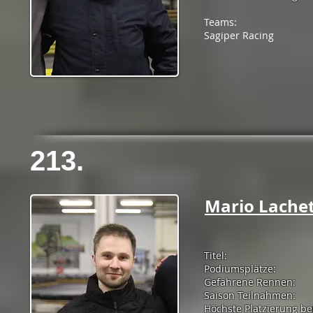
Teams:
Sagiper Racing
213.
Mario Lache
Titel:
Podiumsplätze:
Gefahrene Rennen:
Saison Teilnahmen:
Höchste Platzierung be