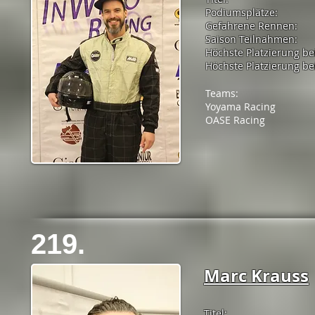
Podiumsplätze:
Gefahrene Rennen:
Saison Teilnahmen:
Höchste Platzierung be
Höchste Platzierung bei
Teams:
Yoyama Racing
OASE Racing
219.
Marc Krauss
Titel: