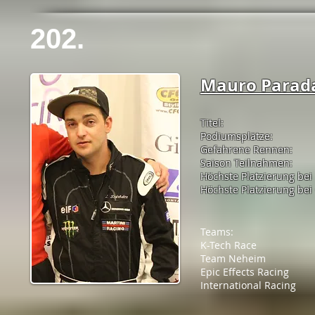
202.
Mauro Parad
Titel:
Podiumsplätze:
Gefahrene Rennen:
Saison Teilnahmen:
Höchste Platzierung bei
Höchste Platzierung bei 
Teams:
K-Tech Race
Team Neheim
Epic Effects Racing
International Racing