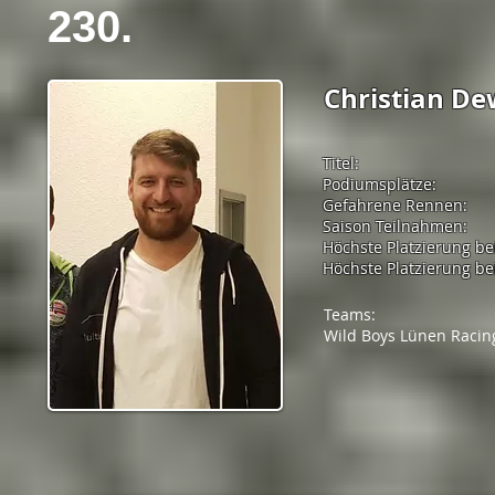
230.
Christian De
Titel:
Podiumsplätze:
Gefahrene Rennen:
Saison Teilnahmen:
Höchste Platzierung be
Höchste Platzierung bei
Teams:
Wild Boys Lünen Racin