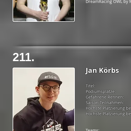
DreamRacing OWL by
211.
Jan Körbs
Titel:
Podiumsplätze:
Gefahrene Rennen:
Saison Teilnahmen:
Höchste Platzierung b
Höchste Platzierung bei
Teams: