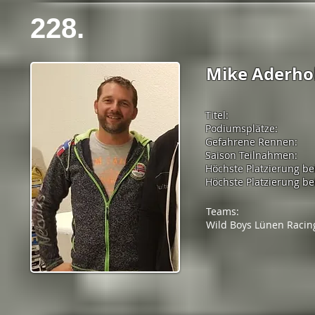
228.
Mike Aderho
Titel:
Podiumsplätze:
Gefahrene Rennen:
Saison Teilnahmen:
Höchste Platzierung be
Höchste Platzierung bei
Teams:
Wild Boys Lünen Racin