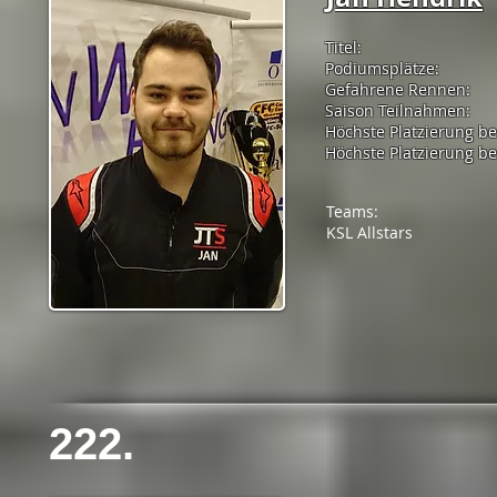
Titel:
Podiumsplätze:
Gefahrene Rennen:
Saison Teilnahmen:
Höchste Platzierung b
Höchste Platzierung bei
Teams:
KSL Allstars
222.