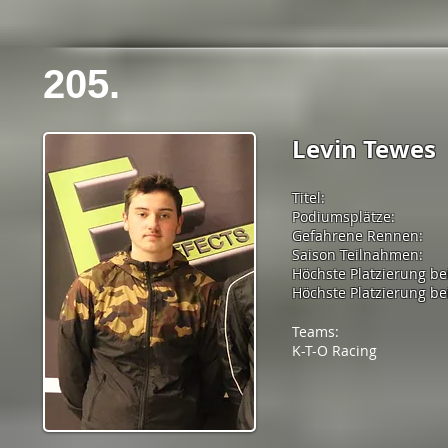
205.
Levin Tewes
Titel:
Podiumsplätze:
Gefahrene Rennen:
Saison Teilnahmen:
Höchste Platzierung be
Höchste Platzierung bei
Teams:
K-T-O Racing