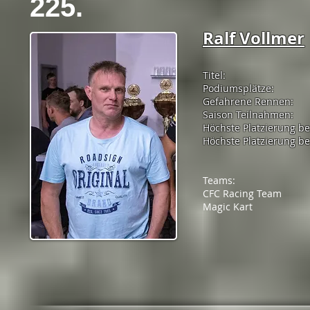
225.
Ralf Vollmer
Titel:
Podiumsplätze:
Gefahrene Rennen:
Saison Teilnahmen:
Höchste Platzierung b
Höchste Platzierung bei
Teams:
CFC Racing Team
Magic Kart