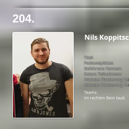
204.
Nils Koppits
Titel:
Podiumsplätze:
Gefahrene Rennen:
Saison Teilnahmen:
Höchste Platzierung be
Höchste Platzierung bei
Teams:
Im rechten Bein taub