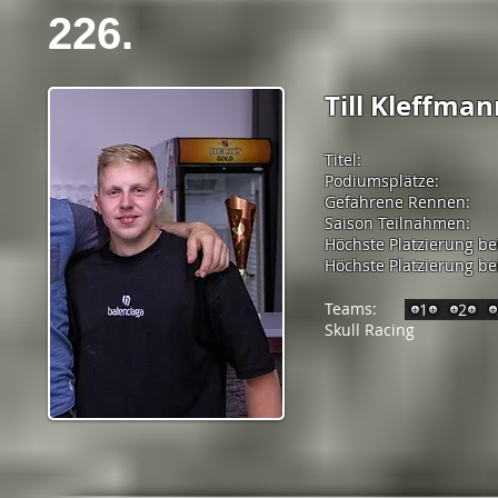
226.
Till Kleffman
Titel:
Podiumsplätze:
Gefahrene Rennen:
Saison Teilnahmen:
Höchste Platzierung be
Höchste Platzierung bei
Teams:
1
2
Skull Racing