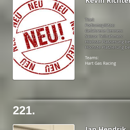
Kevin Richte
Titel:
Podiumsplätze:
Gefahrene Rennen:
Saison Teilnahmen:
Höchste Platzierung b
Höchste Platzierung bei
Teams:
Hart Gas Racing
221.
Jan Hendrik