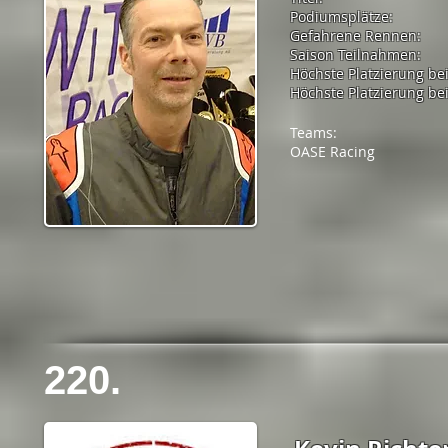
Podiumsplätze:
Gefahrene Rennen:
Saison Teilnahmen:
Höchste Platzierung be
Höchste Platzierung bei
Teams:
OASE Racing
220.