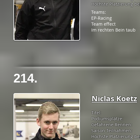
Höchste Platzierung bei
Teams:
EP-Racing
Team effect
Im rechten Bein taub
214.
Niclas Koetz
Titel:
Podiumsplätze:
Gefahrene Rennen:
Saison Teilnahmen:
Höchste Platzierung be