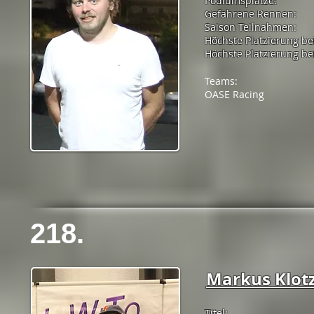
Podiumsplätze:
Gefahrene Rennen:
Saison Teilnahmen:
Höchste Platzierung be
Höchste Platzierung bei
Teams:
OASE Racing
218.
Markus Klot
Titel: