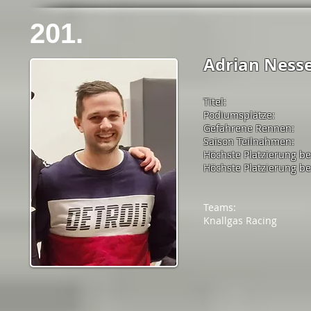
201.
Adrian Nesse
Titel:
Podiumsplätze:
Gefahrene Rennen:
Saison Teilnahmen:
Höchste Platzierung b
Höchste Platzierung bei
Teams:
Knallgas Racing